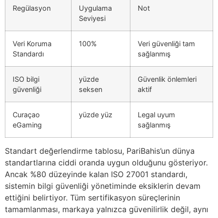
Regülasyon
Uygulama
Not
Seviyesi
Veri Koruma
100%
Veri güvenliği tam
Standardı
sağlanmış
ISO bilgi
yüzde
Güvenlik önlemleri
güvenliği
seksen
aktif
Curaçao
yüzde yüz
Legal uyum
eGaming
sağlanmış
Standart değerlendirme tablosu, PariBahis’un dünya
standartlarına ciddi oranda uygun olduğunu gösteriyor.
Ancak %80 düzeyinde kalan ISO 27001 standardı,
sistemin bilgi güvenliği yönetiminde eksiklerin devam
ettiğini belirtiyor. Tüm sertifikasyon süreçlerinin
tamamlanması, markaya yalnızca güvenilirlik değil, aynı