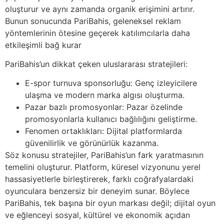
oluşturur ve aynı zamanda organik erişimini artırır.
Bunun sonucunda PariBahis, geleneksel reklam
yöntemlerinin ötesine geçerek katılımcılarla daha
etkileşimli bağ kurar
PariBahis’un dikkat çeken uluslararası stratejileri:
E-spor turnuva sponsorluğu: Genç izleyicilere
ulaşma ve modern marka algısı oluşturma.
Pazar bazlı promosyonlar: Pazar özelinde
promosyonlarla kullanıcı bağlılığını geliştirme.
Fenomen ortaklıkları: Dijital platformlarda
güvenilirlik ve görünürlük kazanma.
Söz konusu stratejiler, PariBahis’un fark yaratmasının
temelini oluşturur. Platform, küresel vizyonunu yerel
hassasiyetlerle birleştirerek, farklı coğrafyalardaki
oyunculara benzersiz bir deneyim sunar. Böylece
PariBahis, tek başına bir oyun markası değil; dijital oyun
ve eğlenceyi sosyal, kültürel ve ekonomik açıdan