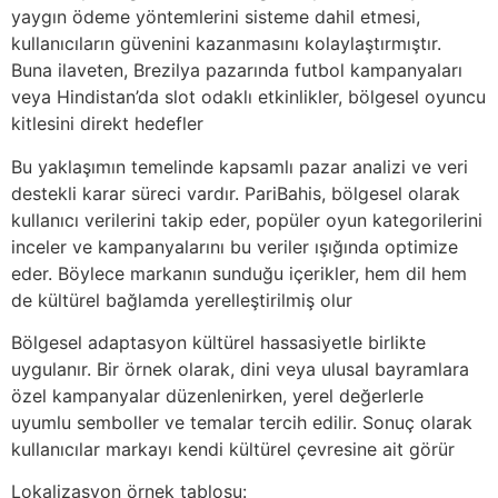
yaygın ödeme yöntemlerini sisteme dahil etmesi,
kullanıcıların güvenini kazanmasını kolaylaştırmıştır.
Buna ilaveten, Brezilya pazarında futbol kampanyaları
veya Hindistan’da slot odaklı etkinlikler, bölgesel oyuncu
kitlesini direkt hedefler
Bu yaklaşımın temelinde kapsamlı pazar analizi ve veri
destekli karar süreci vardır. PariBahis, bölgesel olarak
kullanıcı verilerini takip eder, popüler oyun kategorilerini
inceler ve kampanyalarını bu veriler ışığında optimize
eder. Böylece markanın sunduğu içerikler, hem dil hem
de kültürel bağlamda yerelleştirilmiş olur
Bölgesel adaptasyon kültürel hassasiyetle birlikte
uygulanır. Bir örnek olarak, dini veya ulusal bayramlara
özel kampanyalar düzenlenirken, yerel değerlerle
uyumlu semboller ve temalar tercih edilir. Sonuç olarak
kullanıcılar markayı kendi kültürel çevresine ait görür
Lokalizasyon örnek tablosu: