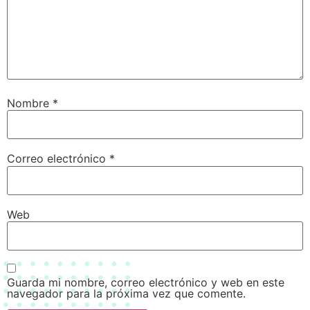
Nombre
*
Correo electrónico
*
Web
Guarda mi nombre, correo electrónico y web en este
navegador para la próxima vez que comente.