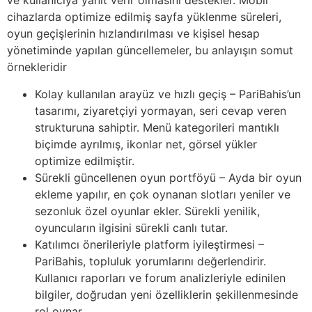
ve kullanıcıya yanıt verir olmasını destekler. Mobil
cihazlarda optimize edilmiş sayfa yüklenme süreleri,
oyun geçişlerinin hızlandırılması ve kişisel hesap
yönetiminde yapılan güncellemeler, bu anlayışın somut
örnekleridir
Kolay kullanılan arayüz ve hızlı geçiş – PariBahis’un
tasarımı, ziyaretçiyi yormayan, seri cevap veren
strukturuna sahiptir. Menü kategorileri mantıklı
biçimde ayrılmış, ikonlar net, görsel yükler
optimize edilmiştir.
Sürekli güncellenen oyun portföyü – Ayda bir oyun
ekleme yapılır, en çok oynanan slotları yeniler ve
sezonluk özel oyunlar ekler. Sürekli yenilik,
oyuncuların ilgisini sürekli canlı tutar.
Katılımcı önerileriyle platform iyileştirmesi –
PariBahis, topluluk yorumlarını değerlendirir.
Kullanıcı raporları ve forum analizleriyle edinilen
bilgiler, doğrudan yeni özelliklerin şekillenmesinde
rol oynar.