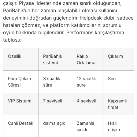
çalışır. Piyasa liderlerinde zaman sınırlı olduğundan,
PariBahis’un her zaman ulaşılabilir olması kullanıcı
deneyimini doğrudan güçlendirir. Helpdesk ekibi, sadece
hataları çözmez, ve platform katılımcılarını sorumlu
oyun hakkında bilgilendirir. Performans karşılaştırma
tablosu:
Özellik
PariBahis
Rakip
Çıkarım
sistemi
Ortalama
Para Çekim
3 saatlik
12 saatlik
Seri
Süresi
süre
süre
VIP Sistemi
7 seviyeli
4 seviyeli
Kapsamlı
fırsat
Canlı Destek
daima açık
Zamanla
Hızlı
sınırlı
erişim