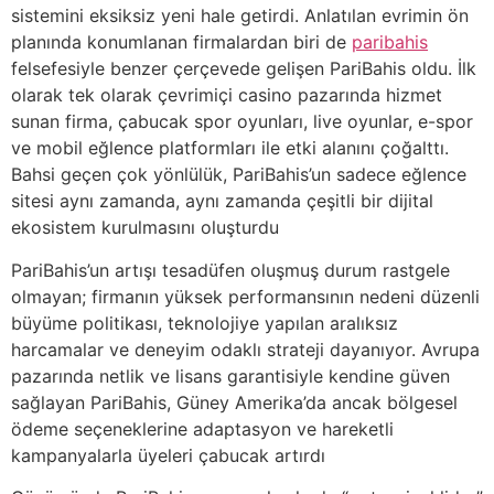
sistemini eksiksiz yeni hale getirdi. Anlatılan evrimin ön
planında konumlanan firmalardan biri de
paribahis
felsefesiyle benzer çerçevede gelişen PariBahis oldu. İlk
olarak tek olarak çevrimiçi casino pazarında hizmet
sunan firma, çabucak spor oyunları, live oyunlar, e-spor
ve mobil eğlence platformları ile etki alanını çoğalttı.
Bahsi geçen çok yönlülük, PariBahis’un sadece eğlence
sitesi aynı zamanda, aynı zamanda çeşitli bir dijital
ekosistem kurulmasını oluşturdu
PariBahis’un artışı tesadüfen oluşmuş durum rastgele
olmayan; firmanın yüksek performansının nedeni düzenli
büyüme politikası, teknolojiye yapılan aralıksız
harcamalar ve deneyim odaklı strateji dayanıyor. Avrupa
pazarında netlik ve lisans garantisiyle kendine güven
sağlayan PariBahis, Güney Amerika’da ancak bölgesel
ödeme seçeneklerine adaptasyon ve hareketli
kampanyalarla üyeleri çabucak artırdı