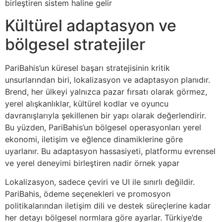
birleştiren sistem haline gelir
Kültürel adaptasyon ve
bölgesel stratejiler
PariBahis’un küresel başarı stratejisinin kritik
unsurlarından biri, lokalizasyon ve adaptasyon planıdır.
Brend, her ülkeyi yalnızca pazar fırsatı olarak görmez,
yerel alışkanlıklar, kültürel kodlar ve oyuncu
davranışlarıyla şekillenen bir yapı olarak değerlendirir.
Bu yüzden, PariBahis’un bölgesel operasyonları yerel
ekonomi, iletişim ve eğlence dinamiklerine göre
uyarlanır. Bu adaptasyon hassasiyeti, platformu evrensel
ve yerel deneyimi birleştiren nadir örnek yapar
Lokalizasyon, sadece çeviri ve UI ile sınırlı değildir.
PariBahis, ödeme seçenekleri ve promosyon
politikalarından iletişim dili ve destek süreçlerine kadar
her detayı bölgesel normlara göre ayarlar. Türkiye’de