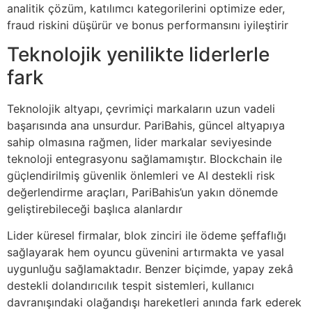
analitik çözüm, katılımcı kategorilerini optimize eder,
fraud riskini düşürür ve bonus performansını iyileştirir
Teknolojik yenilikte liderlerle
fark
Teknolojik altyapı, çevrimiçi markaların uzun vadeli
başarısında ana unsurdur. PariBahis, güncel altyapıya
sahip olmasına rağmen, lider markalar seviyesinde
teknoloji entegrasyonu sağlamamıştır. Blockchain ile
güçlendirilmiş güvenlik önlemleri ve AI destekli risk
değerlendirme araçları, PariBahis’un yakın dönemde
geliştirebileceği başlıca alanlardır
Lider küresel firmalar, blok zinciri ile ödeme şeffaflığı
sağlayarak hem oyuncu güvenini artırmakta ve yasal
uygunluğu sağlamaktadır. Benzer biçimde, yapay zekâ
destekli dolandırıcılık tespit sistemleri, kullanıcı
davranışındaki olağandışı hareketleri anında fark ederek