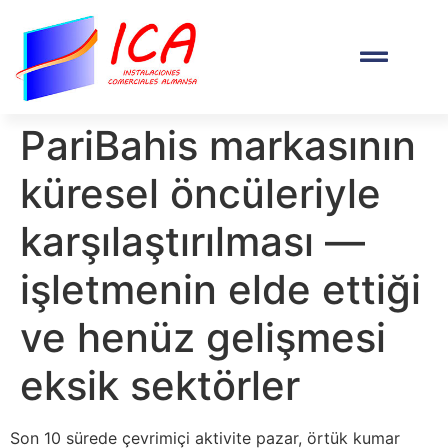
Sobre Nosotros
PariBahis markasının
küresel öncüleriyle
karşılaştırılması —
işletmenin elde ettiği
ve henüz gelişmesi
eksik sektörler
Son 10 sürede çevrimiçi aktivite pazar, örtük kumar