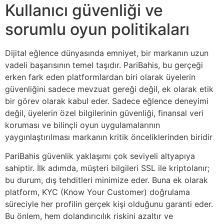
Kullanıcı güvenliği ve
sorumlu oyun politikaları
Dijital eğlence dünyasında emniyet, bir markanın uzun
vadeli başarısının temel taşıdır. PariBahis, bu gerçeği
erken fark eden platformlardan biri olarak üyelerin
güvenliğini sadece mevzuat gereği değil, ek olarak etik
bir görev olarak kabul eder. Sadece eğlence deneyimi
değil, üyelerin özel bilgilerinin güvenliği, finansal veri
koruması ve bilinçli oyun uygulamalarının
yaygınlaştırılması markanın kritik önceliklerinden biridir
PariBahis güvenlik yaklaşımı çok seviyeli altyapıya
sahiptir. İlk adımda, müşteri bilgileri SSL ile kriptolanır;
bu durum, dış tehditleri minimize eder. Buna ek olarak
platform, KYC (Know Your Customer) doğrulama
süreciyle her profilin gerçek kişi olduğunu garanti eder.
Bu önlem, hem dolandırıcılık riskini azaltır ve