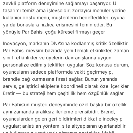
zevkli platform deneyimine sağlamayı başarıyor. UI
tasarımı temiz ama işlevseldir; zorlayıcı menüler yerine
kullanıcı dostu menü, müşterilerin hedefledikleri oyuna
ya da bonuslara hızlıca erişmesini temin eder. Bu
yönüyle PariBahis, çoğu küresel firmayı geçer
İnovasyon, markanın DNA’sına kodlanmış kritik özelliktir.
PariBahis, mevsim bazında yeni temalı etkinlikler, zaman
sınırlı etkinlikler ve üyelerin davranışlarına uygun
personalize edilmiş teklifleri uygular. Söz konusu durum,
oyuncuların sadece platformda vakit geçirmeyip,
brandle bağ kurmasına fırsat sağlar. Bunun yanında
servis, geliştirici ekiplerle koordineli olarak özel içerikler
üretir — bu strateji hem çeşitlilik hem özgünlük sağlar
PariBahis’un müşteri deneyiminde özel başka bir özellik
aynı zamanda aralıksız ilerleme prensibidir. Brend,
oyunculardan gelen geri bildirimleri dikkatle inceleyip
uygular; anlatılan yöntem, site altyapısının uyarlanabilir