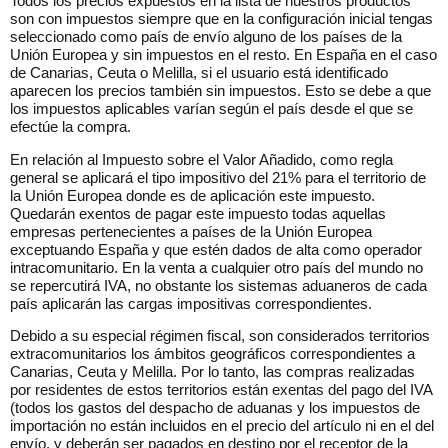
Todos los precios expuestos en la lista de nuestros productos
son con impuestos siempre que en la configuración inicial tengas
seleccionado como país de envío alguno de los países de la
Unión Europea y sin impuestos en el resto. En España en el caso
de Canarias, Ceuta o Melilla, si el usuario está identificado
aparecen los precios también sin impuestos. Esto se debe a que
los impuestos aplicables varían según el país desde el que se
efectúe la compra.
En relación al Impuesto sobre el Valor Añadido, como regla
general se aplicará el tipo impositivo del 21% para el territorio de
la Unión Europea donde es de aplicación este impuesto.
Quedarán exentos de pagar este impuesto todas aquellas
empresas pertenecientes a países de la Unión Europea
exceptuando España y que estén dados de alta como operador
intracomunitario. En la venta a cualquier otro país del mundo no
se repercutirá IVA, no obstante los sistemas aduaneros de cada
país aplicarán las cargas impositivas correspondientes.
Debido a su especial régimen fiscal, son considerados territorios
extracomunitarios los ámbitos geográficos correspondientes a
Canarias, Ceuta y Melilla. Por lo tanto, las compras realizadas
por residentes de estos territorios están exentas del pago del IVA
(todos los gastos del despacho de aduanas y los impuestos de
importación no están incluidos en el precio del artículo ni en el del
envío, y deberán ser pagados en destino por el receptor de la