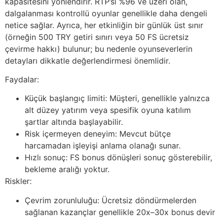
kapasitesini yönlendirir. RTP’si %96 ve üzeri olan,
dalgalanması kontrollü oyunlar genellikle daha dengeli
netice sağlar. Ayrıca, her etkinliğin bir günlük üst sınır
(örneğin 500 TRY getiri sınırı veya 50 FS ücretsiz
çevirme hakkı) bulunur; bu nedenle oyunseverlerin
detayları dikkatle değerlendirmesi önemlidir.
Faydalar:
Küçük başlangıç limiti: Müşteri, genellikle yalnızca
alt düzey yatırım veya spesifik oyuna katılım
şartlar altında başlayabilir.
Risk içermeyen deneyim: Mevcut bütçe
harcamadan işleyişi anlama olanağı sunar.
Hızlı sonuç: FS bonus dönüşleri sonuç gösterebilir,
bekleme aralığı yoktur.
Riskler:
Çevrim zorunluluğu: Ücretsiz döndürmelerden
sağlanan kazançlar genellikle 20x–30x bonus devir