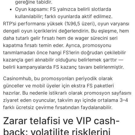
gereğine tabidir.
Oyun kapsamı: FS yalnızca belirli slotlarda
kullanılabilir; farklı oyunlarda aktif edilmez.
RTP’si performansı yüksek (%96,5 üzeri), oyun varyansı
dengeli oyun içeriklerini değerlendirin. Bu eşleşme, hem
daha tutarlı gelir fırsatı hem de wager sürecini seri
kapatma fırsatı temin eder. Ayrıca, promosyonu
tanımlamadan önce hangi FS’lerin doğrudan çekilebilir
kazançla geri alınabilir olduğunu belirlemek şarttır —
belirli kampanyalarda FS kazanç tavanı belirlenmiştir.
Casinomhub, bu promosyonları periyodik olarak
günceller ve mobil üyeler için ekstra FS paketleri
hazırlar. Bu nedenle istikrarlı olarak promosyon sayfasını
ziyaret eden oyuncular, takvim ayı içinde ortalama 3–4
farklı ücretsiz çevirme fırsatından faydalanabilir.
Zarar telafisi ve VIP cash-
back: volatilite risklerini