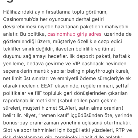
Hâlihazırdaki ayın fırsatlarına toplu görünüm,
Casinomhub’da her oyuncunun derhal getiri
devşirebilmesi niyetle hazırlanan paketlerin mahiyetini
anlatır. Bu politika,
casinomhub giriş adresi
üzerinde de
gözlemlendiği üzere, müşteriye özellikle cezp edici
teklifler sınırlı değildir, ilaveten belirlilik ve itimat
duyumu sağlamayı hedefler. ilk depozit paketi, haftalık
yenileme, bedava çevirme ve VIP cashback nevinden
seçeneklerin mantık yapısı; belirgin playthrough kuralı,
net limit üst sınırları ve emniyetli ödeme süreçleriyle ek
olarak incelenir. EEAT ekseninde, regüle mimari, şeffaf
politikalar ve fiilî topluluk geri dönüşlerinden çıkarılan
raporlanabilir metrikler (kabul edilen para çekme
süreleri, müşteri hizmet SLA’leri, satın alma oranları)
belirtilir. Niyet, “hemen katıl” içgüdüsünden öte, yerinde
bonus-pay oranı-zaman yönetimi üçlüsünü oturtmaktır.
Slot ve spor tahminleri için özgül etki yüzdeleri, RTP ve
risk dalgalanması gibi terminoloji basit dille anlatılır;