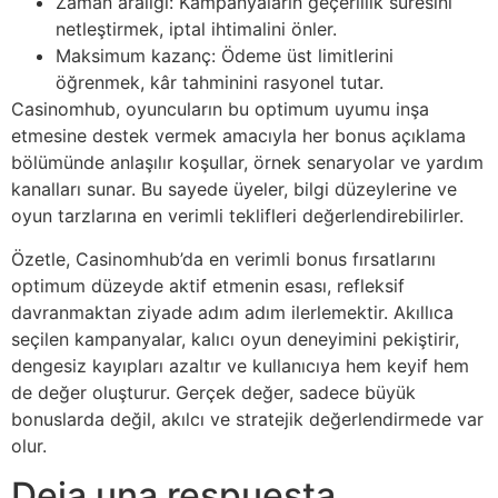
Zaman aralığı: Kampanyaların geçerlilik süresini
netleştirmek, iptal ihtimalini önler.
Maksimum kazanç: Ödeme üst limitlerini
öğrenmek, kâr tahminini rasyonel tutar.
Casinomhub, oyuncuların bu optimum uyumu inşa
etmesine destek vermek amacıyla her bonus açıklama
bölümünde anlaşılır koşullar, örnek senaryolar ve yardım
kanalları sunar. Bu sayede üyeler, bilgi düzeylerine ve
oyun tarzlarına en verimli teklifleri değerlendirebilirler.
Özetle, Casinomhub’da en verimli bonus fırsatlarını
optimum düzeyde aktif etmenin esası, refleksif
davranmaktan ziyade adım adım ilerlemektir. Akıllıca
seçilen kampanyalar, kalıcı oyun deneyimini pekiştirir,
dengesiz kayıpları azaltır ve kullanıcıya hem keyif hem
de değer oluşturur. Gerçek değer, sadece büyük
bonuslarda değil, akılcı ve stratejik değerlendirmede var
olur.
Deja una respuesta