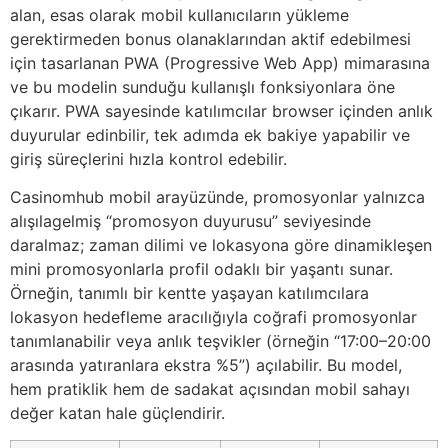
alan, esas olarak mobil kullanıcıların yükleme
gerektirmeden bonus olanaklarından aktif edebilmesi
için tasarlanan PWA (Progressive Web App) mimarasına
ve bu modelin sunduğu kullanışlı fonksiyonlara öne
çıkarır. PWA sayesinde katılımcılar browser içinden anlık
duyurular edinbilir, tek adımda ek bakiye yapabilir ve
giriş süreçlerini hızla kontrol edebilir.
Casinomhub mobil arayüzünde, promosyonlar yalnızca
alışılagelmiş “promosyon duyurusu” seviyesinde
daralmaz; zaman dilimi ve lokasyona göre dinamikleşen
mini promosyonlarla profil odaklı bir yaşantı sunar.
Örneğin, tanımlı bir kentte yaşayan katılımcılara
lokasyon hedefleme aracılığıyla coğrafi promosyonlar
tanımlanabilir veya anlık teşvikler (örneğin “17:00–20:00
arasında yatıranlara ekstra %5”) açılabilir. Bu model,
hem pratiklik hem de sadakat açısından mobil sahayı
değer katan hale güçlendirir.