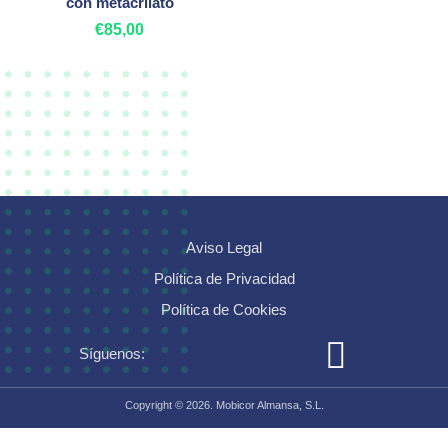
con metacrilato
€
85,00
Añadir al carrito
Añadir al carrito
Aviso Legal
Política de Privacidad
Política de Cookies
Síguenos:
Copyright © 2026. Mobicor Almansa, S.L.