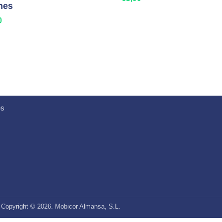
ines
0
Añadir al carrito
es
Copyright © 2026. Mobicor Almansa, S.L.