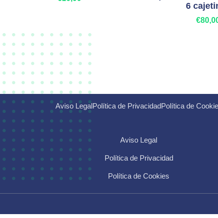
6 cajet
€
80,0
Añadir al carrito
Añadir al carrito
Aviso Legal
Política de Privacidad
Política de Cooki
Aviso Legal
Política de Privacidad
Política de Cookies