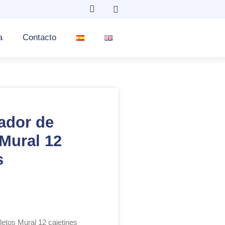
a
Contacto
ador de
Mural 12
s
etos Mural 12 cajetines